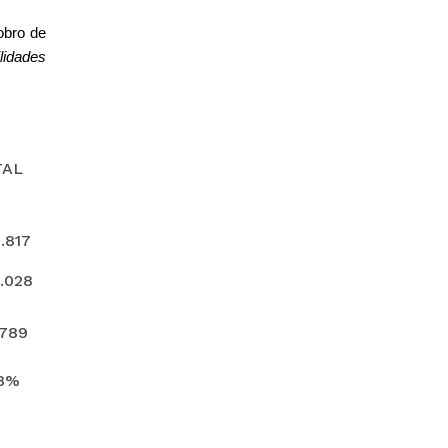
obro de
lidades
TAL
.817
.028
.789
.8%