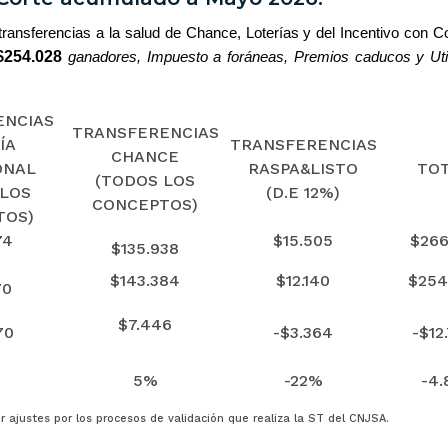
 transferencias a la salud de Chance, Loterías y del Incentivo con C
$254.028
ganadores, Impuesto a foráneas, Premios caducos y Uti
ENCIAS
TRANSFERENCIAS
ÍA
TRANSFERENCIAS
CHANCE
ONAL
RASPA&LISTO
TO
(TODOS LOS
 LOS
(D.E 12%)
CONCEPTOS)
TOS)
74
$15.505
$266
$135.938
$143.384
$12.140
$254
70
$7.446
70
-$3.364
-$12
5%
-22%
-4
ir ajustes por los procesos de validación que realiza la ST del CNJSA.