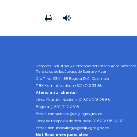
Imprimir
Leer contenido
Empresa Industrial y Comercial del Estado Administrador
Rentístico de los Juegos de Suerte y Azar
Cra 11 No. 93A - 85 Bogotá D.C, Colombia
PBX Administrativo: (+601) 742 33 68
Atención al cliente:
Línea Gratuita Nacional 01 8000 18 28 88
Bogotá: (+601) 742 0698
Email:
contactenos@coljuegos.gov.co
Línea de recepción de denuncias 01 8000 18 04 17
Email:
denunciealilegal@coljuegos.gov.co
Notificaciones judiciales: