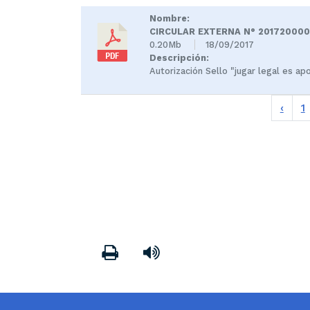
Nombre:
CIRCULAR EXTERNA N° 201720000
0.20Mb
18/09/2017
Descripción:
Autorización Sello "jugar legal es apo
págin
‹
1
Imprimir
Leer contenido