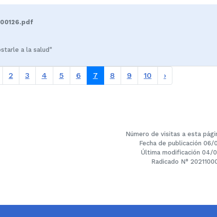
00126.pdf
starle a la salud"
a anterior
página siguie
2
3
4
5
6
7
8
9
10
›
Número de visitas a esta pági
Fecha de publicación 06/
Última modificación 04/
Radicado N° 2021100