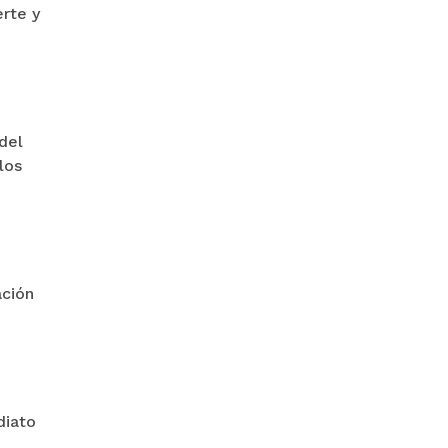
rte y
del
los
ación
diato